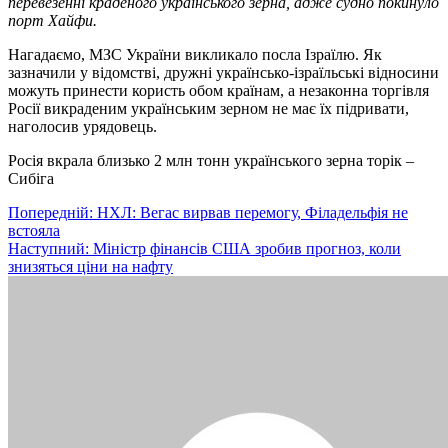
перевезенні краденого українського зерна, адже судно покинуло
порт Хайфи.
Нагадаємо, МЗС України викликало посла Ізраїлю. Як
зазначили у відомстві, дружні українсько-ізраїльські відносини
можуть принести користь обом країнам, а незаконна торгівля
Росії викраденим українським зерном не має їх підривати,
наголосив урядовець.
Росія вкрала близько 2 млн тонн українського зерна торік –
Сибіга
Навігація
Попередній:
НХЛ: Вегас вирвав перемогу, Філадельфія не
встояла
записів
Наступний:
Міністр фінансів США зробив прогноз, коли
знизяться ціни на нафту