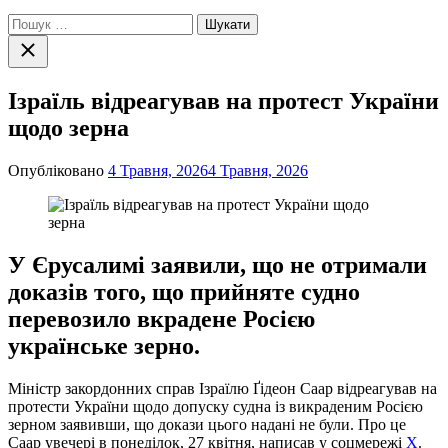
Пошук:
Закрити
пошук
Ізраїль відреагував на протест України
щодо зерна
Опубліковано
4 Травня, 2026
4 Травня, 2026
У Єрусалимі заявили, що не отримали
доказів того, що прийняте судно
перевозило вкрадене Росією
українське зерно.
Міністр закордонних справ Ізраїлю Ґідеон Саар відреагував на
протести України щодо допуску судна із викраденим Росією
зерном заявивши, що докази цього надані не були. Про це
Саар увечері в понеділок, 27 квітня, написав у соцмережі
Х
.