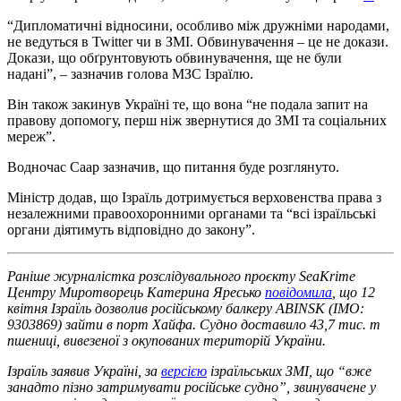
“Дипломатичні відносини, особливо між дружніми народами,
не ведуться в Twitter чи в ЗМІ. Обвинувачення – це не докази.
Докази, що обґрунтовують обвинувачення, ще не були
надані”, – зазначив голова МЗС Ізраїлю.
Він також закинув Україні те, що вона “не подала запит на
правову допомогу, перш ніж звернутися до ЗМІ та соціальних
мереж”.
Водночас Саар зазначив, що питання буде розглянуто.
Міністр додав, що Ізраїль дотримується верховенства права з
незалежними правоохоронними органами та “всі ізраїльські
органи діятимуть відповідно до закону”.
Раніше журналістка розслідувального проєкту SeaKrime
Центру Миротворець Катерина Яресько
повідомила
, що 12
квітня Ізраїль дозволив російському балкеру ABINSK (IMO:
9303869) зайти в порт Хайфа. Судно доставило 43,7 тис. т
пшениці, вивезеної з окупованих територій України.
Ізраїль заявив Україні, за
версією
ізраїльських ЗМІ, що “вже
занадто пізно затримувати російське судно”, звинувачене у