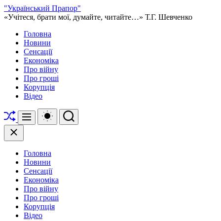
Перейти
"Український Прапор"
до
«Учітеся, брати мої, думайте, читайте…» Т.Г. Шевченко
вмісту
Головна
Новини
Сенсації
Економіка
Про війну
Про гроші
Корупція
Відео
Перетасувати
Перемикач
Пошук
Меню
кольорового
режиму
Закрити
Головна
Новини
Сенсації
Економіка
Про війну
Про гроші
Корупція
Відео