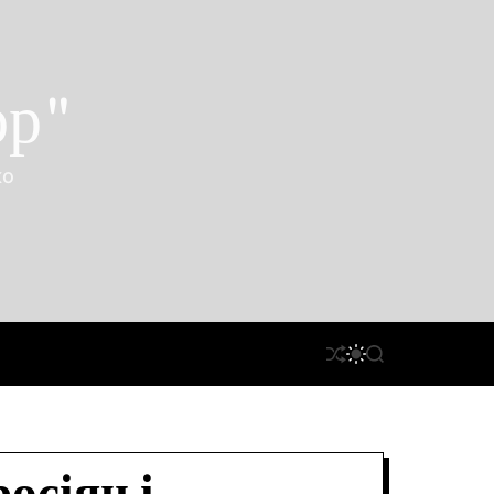
ор"
ко
П
П
П
Е
Е
О
Р
Р
Ш
Е
Е
У
Т
М
К
А
И
С
К
У
А