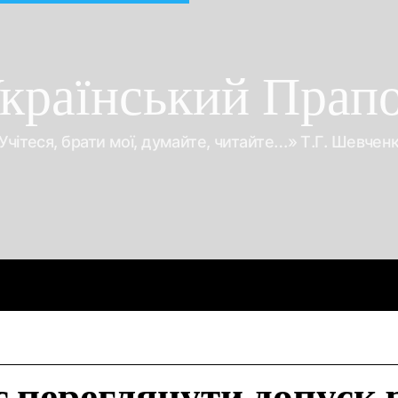
країнський Прап
Учітеся, брати мої, думайте, читайте…» Т.Г. Шевчен
Про війну
Про гроші
Корупція
Відео