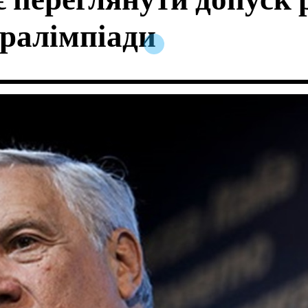
є переглянути допуск р
аралімпіади