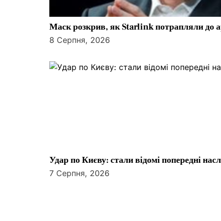
с
Маск розкрив, як Starlink потрапляли до 
і
8 Серпня, 2026
в
Удар по Києву: стали відомі попередні нас
7 Серпня, 2026