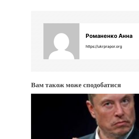
і
г
Романенко Анна
а
https://ukrprapor.org
ц
і
я
Вам також може сподобатися
з
а
п
и