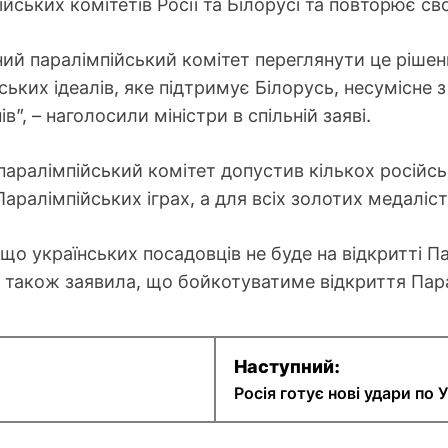
ійських комітетів Росії та Білорусі та повторює с
ий паралімпійський комітет переглянути це ріше
ьких ідеалів, яке підтримує Білорусь, несумісне з 
”, – наголосили міністри в спільній заяві.
аралімпійський комітет допустив кількох російсь
аралімпійських іграх, а для всіх золотих медаліст
що українських посадовців не буде на відкритті Пар
а також заявила, що бойкотуватиме відкриття Пар
Наступний:
Росія готує нові удари по 