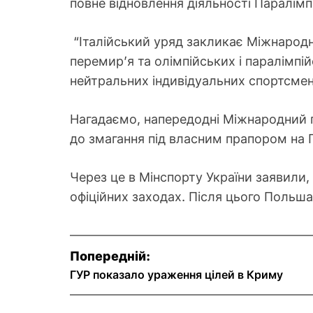
повне відновлення діяльності Паралімп
“Італійський уряд закликає Міжнародн
перемир’я та олімпійських і паралімпійс
нейтральних індивідуальних спортсменів
Нагадаємо, напередодні Міжнародний п
до змагання під власним прапором на П
Через це в Мінспорту України заявили, 
офіційних заходах. Після цього Польш
Н
Попередній:
а
ГУР показало ураження цілей в Криму
в