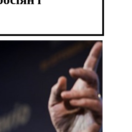
осіян і
В
Ч
А
К
Т
О
И
Л
Ь
О
Р
О
В
О
Г
О
Р
Е
Ж
И
М
У