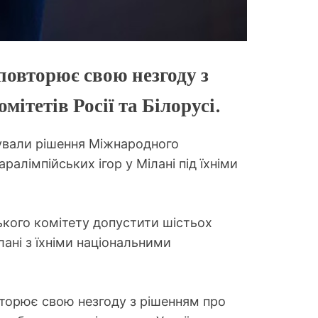
повторює свою незгоду з
ітетів Росії та Білорусі.
икували рішення Міжнародного
алімпійських ігор у Мілані під їхніми
ького комітету допустити шістьох
лані з їхніми національними
вторює свою незгоду з рішенням про