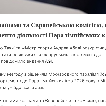
країнами та Європейською комісією, 
ння діяльності Паралімпійських ком
ніо Таяні та міністр спорту Андреа Абоді розкрит
тити російських та білоруських спортсменів до Пар
, повідомило видання
AGI
.
чну незгоду з рішенням Міжнародного паралімпійс
ортсменів до Паралімпійських ігор 2026 року в Мі
и”, – йдеться в заяві.
 33 іншими країнами та Європейською комісією, по