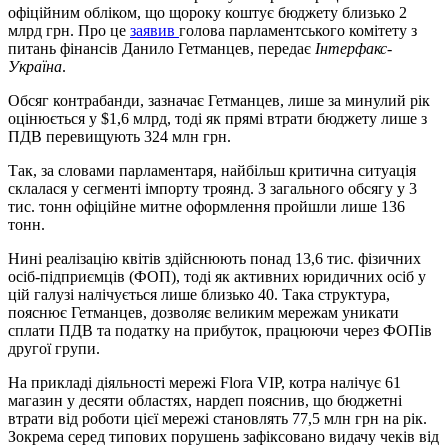
офіційним обліком, що щороку коштує бюджету близько 2
млрд грн. Про це
заявив
голова парламентського комітету з
питань фінансів Данило Гетманцев, передає
Інтерфакс-
Україна
.
Обсяг контрабанди, зазначає Гетманцев, лише за минулий рік
оцінюється у $1,6 млрд, тоді як прямі втрати бюджету лише з
ПДВ перевищують 324 млн грн.
Так, за словами парламентаря, найбільш критична ситуація
склалася у сегменті імпорту троянд. З загального обсягу у 3
тис. тонн офіційне митне оформлення пройшли лише 136
тонн.
Нині реалізацію квітів здійснюють понад 13,6 тис. фізичних
осіб-підприємців (ФОП), тоді як активних юридичних осіб у
цій галузі налічується лише близько 40. Така структура,
пояснює Гетманцев, дозволяє великим мережам уникати
сплати ПДВ та податку на прибуток, працюючи через ФОПів
другої групи.
На прикладі діяльності мережі Flora VIP, котра налічує 61
магазин у десяти областях, нардеп пояснив, що бюджетні
втрати від роботи цієї мережі становлять 77,5 млн грн на рік.
Зокрема серед типових порушень зафіксовано видачу чеків від