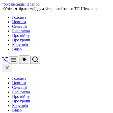
Перейти
"Український Прапор"
до
«Учітеся, брати мої, думайте, читайте…» Т.Г. Шевченко
вмісту
Головна
Новини
Сенсації
Економіка
Про війну
Про гроші
Корупція
Відео
Перетасувати
Перемикач
Пошук
Меню
кольорового
режиму
Закрити
Головна
Новини
Сенсації
Економіка
Про війну
Про гроші
Корупція
Відео