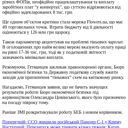
різних ФОПів, неофіційне працевлаштування та виплату
заробітних плат “у конвертах”, що суттєво відрізняються від
офіційно задекларованих 8 тис. грн.
Ще одним об’єктом критики стала мережа Flowers.ua, що має
49 торговельних точок. Втрати бюджету від її діяльності
оцінюються у 126 млн грн щороку.
Також парламентар акцентував на проблемі тіньових зарплат.
В оголошеннях про найм великі мережі вказують оплату праці
на рівні 17-36 тис. грн, тоді як у податковій звітності
зазначають мінімальні виплати.
Резюмуючи, Гетманцев закликав правоохоронні органи, Бюро
економічної безпеки та Державну податкову службу вжити
заходів для припинення “тіньових” схем на квітковому ринку.
Нагадаємо, Гетманцев заявив, що не бачить значущих
результатів роботи Бюро економічної безпеки під
керівництвом Олександра Цивінського, якого було призначено
на посаду півроку тому.
Раніше ЗМІ розкритикували роботу БЕБ з новим керівником.
Навігація
Попередній:
ССО знищили російський Панцир С-1 у Криму
Наступний:
Перезапуск може тривати кілька тижнів: Катар