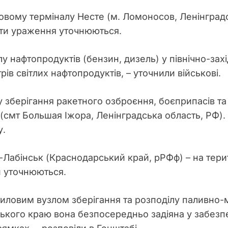
овому терміналу Несте (м. Ломоносов, Ленінградс
ати ураження уточнюються.
у нафтопродуктів (бензин, дизель) у північно-зах
рів світлих нафтопродуктів, – уточнили військові.
 зберігання ракетного озброєння, боєприпасів та
(смт Большая Іжора, Ленінградська область, РФ). 
у.
Лабінськ (Краснодарський край, рРФф) – на терит
и уточнюються.
иловим вузлом зберігання та розподілу паливно-
ського краю вона безпосередньо задіяна у забезп