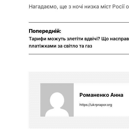
Нагадаємо, ще з ночі низка міст Росії
Н
Попередній:
Тарифи можуть злетіти вдвічі? Що насправд
а
платіжками за світло та газ
в
і
г
а
Романенко Анна
ц
https://ukrprapor.org
і
я