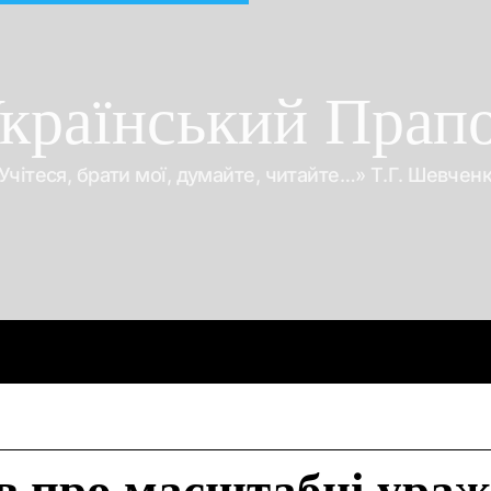
країнський Прап
Учітеся, брати мої, думайте, читайте…» Т.Г. Шевчен
Про війну
Про гроші
Корупція
Відео