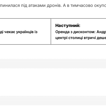
 опинилася під атаками дронів. А в тимчасово оку
Наступний:
і чекає українців із
Оренда з дисконтом: Андр
центрі столиці втричі деш