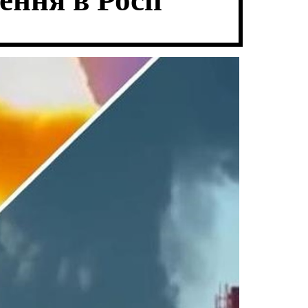
ння в Росії
В
Ч
А
К
Т
О
И
Л
Ь
О
Р
О
В
О
Г
О
Р
Е
Ж
И
М
У