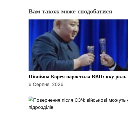
з
Вам також може сподобатися
а
п
и
с
і
Північна Корея наростила ВВП: яку роль у
в
6 Серпня, 2026