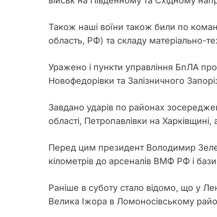
військ на Південному та Східному напр
Також наші воїни також били по кома
область, РФ) та складу матеріально-тех
Уражено і пункти управління БпЛА про
Новофедорівки та Залізничного Запоріз
Завдано ударів по районах зосередже
області, Петропавлівки на Харківщині, 
Перед цим президент Володимир Зеленс
кілометрів до арсеналів ВМФ РФ і бази
Раніше в суботу стало відомо, що у Л
Велика Іжора в Ломоносівському райо