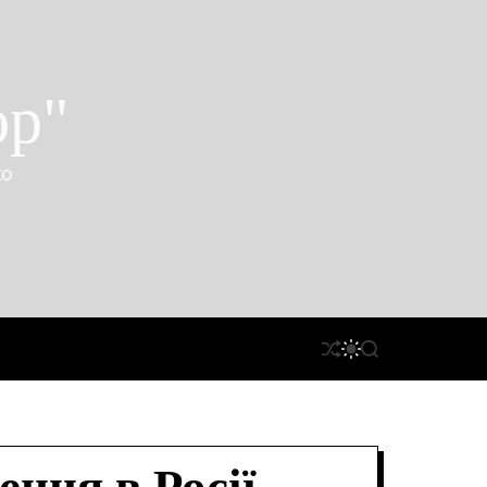
ор"
ко
П
П
П
Е
Е
О
Р
Р
Ш
Е
Е
У
Т
М
К
А
И
С
К
У
А