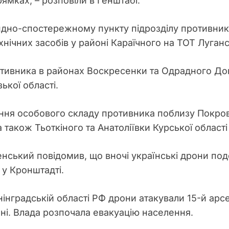
ямках, – розповіли в Генштабі.
ндно-спостережному пункту підрозділу противник
нічних засобів у районі Караїчного на ТОТ Луганс
тивника в районах Воскресенки та Одрадного Дон
ької області.
ння особового складу противника поблизу Покро
а також Тьоткіного та Анатоліївки Курської області
ький повідомив, що вночі українські дрони подо
 у Кронштадті.
енінградській області РФ дрони атакували 15-й ар
ні. Влада розпочала евакуацію населення.