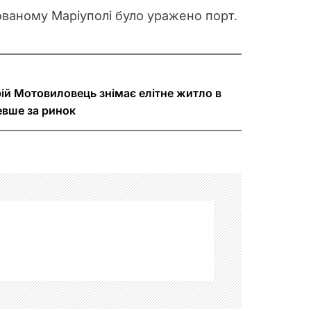
пованому Маріуполі було уражено порт.
ій Мотовиловець знімає елітне житло в
евше за ринок