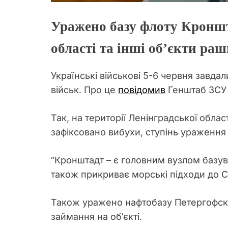
Уражено базу флоту Кроншт
області та інші об’єкти раш
Українські військові 5-6 червня завда
військ. Про це
повідомив
Генштаб ЗСУ 
Так, на території Ленінградської обла
зафіксовано вибухи, ступінь ураження
“Кронштадт – є головним вузлом базува
також прикриває морські підходи до Са
Також уражено нафтобазу Петергофская
займання на об’єкті.