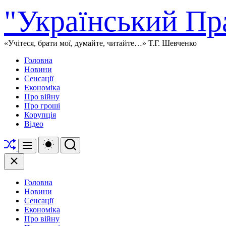
Перейти
"Український Пр
до
вмісту
«Учітеся, брати мої, думайте, читайте…» Т.Г. Шевченко
Головна
Новини
Сенсації
Економіка
Про війну
Про гроші
Корупція
Відео
Перетасувати
Перемикач
Пошук
Меню
кольорового
режиму
Закрити
Головна
Новини
Сенсації
Економіка
Про війну