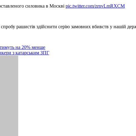
поставленого силовика в Москві
pic.twitter.com/zrnvLmRXCM
 спробу рашистів здійснити серію замовних вбивств у нашій дер
итимуть на 20% менше
нкери з катарським ЗПГ