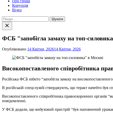
Про гроші
Корупція
Відео
Пошук:
Закрити
пошук
ФСБ "запобігла замаху на топ-силовика
Опубліковано
14 Квітня, 2026
14 Квітня, 2026
Високопоставленого співробітника право
Російська ФСБ нібито “запобігла замаху на високопоставленого
В російській спецслужбі стверджують, що теракт начебто був с
Високопоставленого співробітника правоохоронних органів “мал
повідомленні.
У ФСБ додали, що вибуховий пристрій “був наповнений уражаюч