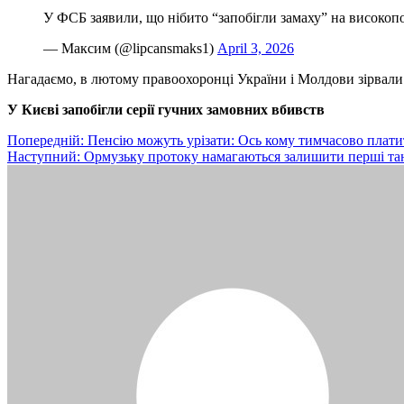
У ФСБ заявили, що нібито “запобігли замаху” на високо
— Максим (@lipcansmaks1)
April 3, 2026
Нагадаємо, в лютому правоохоронці України і Молдови зірвали
У Києві запобігли серії гучних замовних вбивств
Навігація
Попередній:
Пенсію можуть урізати: Ось кому тимчасово плат
Наступний:
Ормузьку протоку намагаються залишити перші та
записів