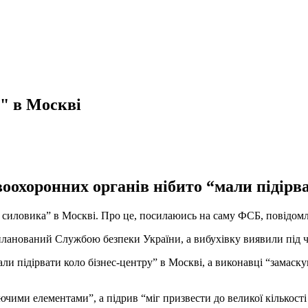
" в Москві
охоронних органів нібито “мали підірва
 силовика” в Москві. Про це, посилаюись на саму ФСБ, повідомля
планований Службою безпеки України, а вибухівку виявили під ч
и підірвати коло бізнес-центру” в Москві, а виконавці “замаску
ими елементами”, а підрив “міг призвести до великої кількості