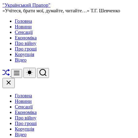
Перейти
"Український Прапор"
до
«Учітеся, брати мої, думайте, читайте…» Т.Г. Шевченко
вмісту
Головна
Новини
Сенсації
Економіка
Про війну
Про гроші
Корупція
Відео
Перетасувати
Перемикач
Пошук
Меню
кольорового
режиму
Закрити
Головна
Новини
Сенсації
Економіка
Про війну
Про гроші
Корупція
Відео