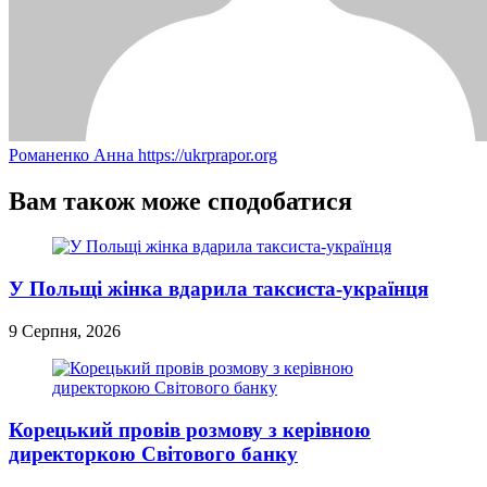
Романенко Анна
https://ukrprapor.org
Вам також може сподобатися
У Польщі жінка вдарила таксиста-українця
9 Серпня, 2026
Корецький провів розмову з керівною
директоркою Світового банку