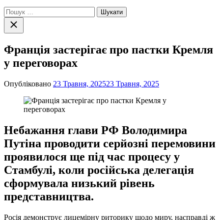
Пошук:
Закрити
пошук
Франція застерігає про пастки Кремля
у переговорах
Опубліковано
23 Травня, 2025
23 Травня, 2025
Небажання глави РФ Володимира
Путіна проводити серйозні перемовини
проявилося ще під час процесу у
Стамбулі, коли російська делегація
сформувала низький рівень
представництва.
Росія демонструє лицемірну риторику щодо миру, насправді ж