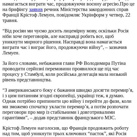
намагається виграти час, продовжуючи воєнну агресію.Про це
на брифінгу
заявив
речник Міністерства закордонних справ
Франції Крістоф Лемуен, повідомляє Укрінформ у четвер, 22
травня.
“Від росіян ми чуємо досить лицемірну мову, оскільки Росія
ніби хоче переговорів, але насправді робить все, щоб
уникнути мирного рішення. Насправді вона намагається
виграти час і виграє його, продовжуючи війну”, – зазначив
Лемуен.
За його словами, небажання глави РФ Володимира Путіна
проводити серйозні перемовини проявилося ще під час
процесу у Стамбулі, коли російська делегація мала низький
рівень представництва.
“З американського боку є бажання швидко досягти перемир’я,
і з цим питанням згодні європейці, українці теж, я думаю.
Однак потрібно припинити цю війну і перейти до фази, коли
ми зможемо спочатку укласти перемир’я, а потім розпочати
переговори про мир із стабільними і довготривалими
гарантіями”, – додав представник французького МЗС.
Крістоф Лемуен наголосив, що Франція продовжить роботу
над тим, щоб уникнути трьох ключових “пасток”, які Росія