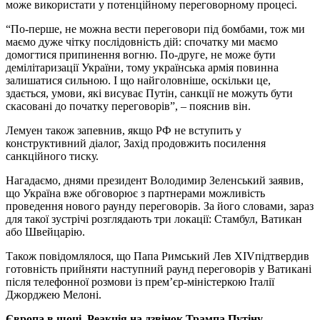
може використати у потенційному переговорному процесі.
“По-перше, не можна вести переговори під бомбами, тож ми
маємо дуже чітку послідовність дій: спочатку ми маємо
домогтися припинення вогню. По-друге, не може бути
демілітаризації України, тому українська армія повинна
залишатися сильною. І що найголовніше, оскільки це,
здається, умови, які висуває Путін, санкції не можуть бути
скасовані до початку переговорів”, – пояснив він.
Лемуен також запевнив, якщо РФ не вступить у
конструктивний діалог, Захід продовжить посилення
санкційного тиску.
Нагадаємо, днями президент Володимир Зеленський заявив,
що Україна вже обговорює з партнерами можливість
проведення нового раунду переговорів. За його словами, зараз
для такої зустрічі розглядають три локації: Стамбул, Ватикан
або Швейцарію.
Також повідомлялося, що Папа Римський Лев ХIVпідтвердив
готовність прийняти наступний раунд переговорів у Ватикані
після телефонної розмови із прем’єр-міністеркою Італії
Джорджею Мелоні.
Європа в шоці. Реакція на дзвінок Трампа Путіну