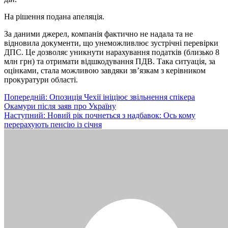
На рішення подана апеляція.
За даними джерел, компанія фактично не надала та не
відновила документи, що унеможливлює зустрічні перевірки
ДПС. Це дозволяє уникнути нарахування податків (близько 8
млн грн) та отримати відшкодування ПДВ. Така ситуація, за
оцінками, стала можливою завдяки зв’язкам з керівником
прокуратури області.
Навігація
Попередній:
Опозиція Чехії ініціює звільнення спікера
Окамури після заяв про Україну
записів
Наступний:
Новий рік почнеться з надбавок: Ось кому
перерахують пенсію із січня