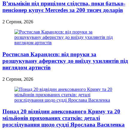
В’язьмікін під прицілом слідства, поки батько-
пенсіонер купує Mercedes за 200 тисяч доларів
2 Серпня, 2026
Ростислав Карандєєв: від поруки за
розшукувану аферистку до виїзду ухилянтів під
виглядом артистів
2 Серпня, 2026
Понад 20 відвідин анексованого Криму та 20
мільйонів прихованих статків: деталі
розслідування щодо судді Ярослава Василенка