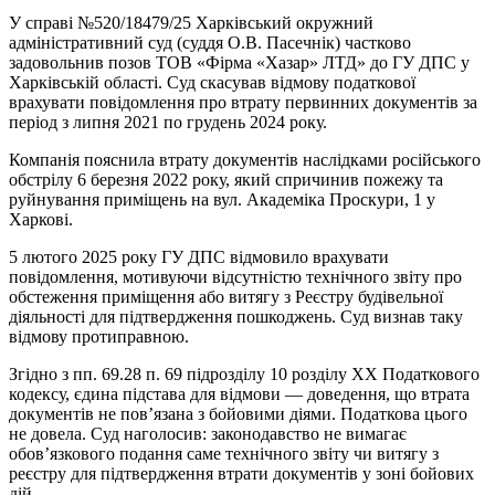
У справі №520/18479/25 Харківський окружний
адміністративний суд (суддя О.В. Пасечнік) частково
задовольнив позов ТОВ «Фірма «Хазар» ЛТД» до ГУ ДПС у
Харківській області. Суд скасував відмову податкової
врахувати повідомлення про втрату первинних документів за
період з липня 2021 по грудень 2024 року.
Компанія пояснила втрату документів наслідками російського
обстрілу 6 березня 2022 року, який спричинив пожежу та
руйнування приміщень на вул. Академіка Проскури, 1 у
Харкові.
5 лютого 2025 року ГУ ДПС відмовило врахувати
повідомлення, мотивуючи відсутністю технічного звіту про
обстеження приміщення або витягу з Реєстру будівельної
діяльності для підтвердження пошкоджень. Суд визнав таку
відмову протиправною.
Згідно з пп. 69.28 п. 69 підрозділу 10 розділу XX Податкового
кодексу, єдина підстава для відмови — доведення, що втрата
документів не пов’язана з бойовими діями. Податкова цього
не довела. Суд наголосив: законодавство не вимагає
обов’язкового подання саме технічного звіту чи витягу з
реєстру для підтвердження втрати документів у зоні бойових
дій.