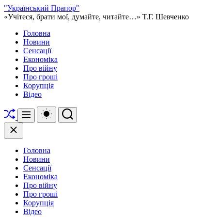
Перейти
"Український Прапор"
до
«Учітеся, брати мої, думайте, читайте…» Т.Г. Шевченко
вмісту
Головна
Новини
Сенсації
Економіка
Про війну
Про гроші
Корупція
Відео
Перетасувати
Перемикач
Пошук
Меню
кольорового
режиму
Закрити
Головна
Новини
Сенсації
Економіка
Про війну
Про гроші
Корупція
Відео