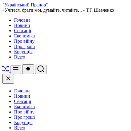
Перейти
"Український Прапор"
до
«Учітеся, брати мої, думайте, читайте…» Т.Г. Шевченко
вмісту
Головна
Новини
Сенсації
Економіка
Про війну
Про гроші
Корупція
Відео
Перетасувати
Перемикач
Пошук
Меню
кольорового
режиму
Закрити
Головна
Новини
Сенсації
Економіка
Про війну
Про гроші
Корупція
Відео