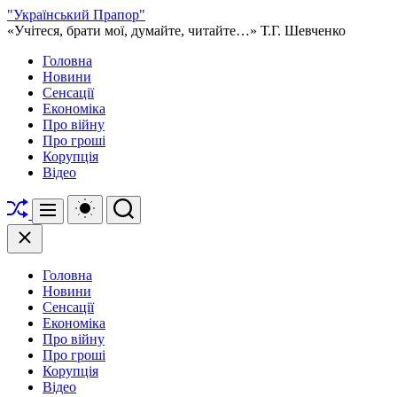
Перейти
"Український Прапор"
до
«Учітеся, брати мої, думайте, читайте…» Т.Г. Шевченко
вмісту
Головна
Новини
Сенсації
Економіка
Про війну
Про гроші
Корупція
Відео
Перетасувати
Перемикач
Пошук
Меню
кольорового
режиму
Закрити
Головна
Новини
Сенсації
Економіка
Про війну
Про гроші
Корупція
Відео