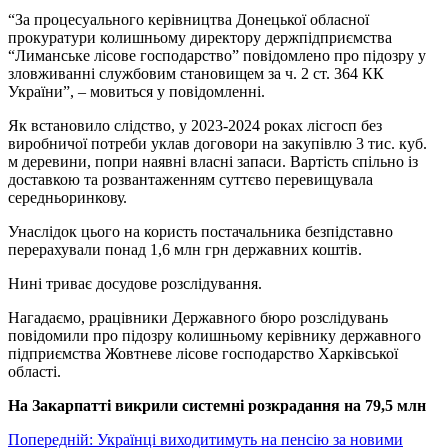
“За процесуального керівництва Донецької обласної
прокуратури колишньому директору держпідприємства
“Лиманське лісове господарство” повідомлено про підозру у
зловживанні службовим становищем за ч. 2 ст. 364 КК
України”, – мовиться у повідомленні.
Як встановило слідство, у 2023-2024 роках лісгосп без
виробничої потреби уклав договори на закупівлю 3 тис. куб.
м деревини, попри наявні власні запаси. Вартість спільно із
доставкою та розвантаженням суттєво перевищувала
середньоринкову.
Унаслідок цього на користь постачальника безпідставно
перерахували понад 1,6 млн грн державних коштів.
Нині триває досудове розслідування.
Нагадаємо, ррацівники Державного бюро розслідувань
повідомили про підозру колишньому керівнику державного
підприємства Жовтневе лісове господарство Харківської
області.
На Закарпатті викрили системні розкрадання на 79,5 млн
Навігація
Попередній:
Українці виходитимуть на пенсію за новими