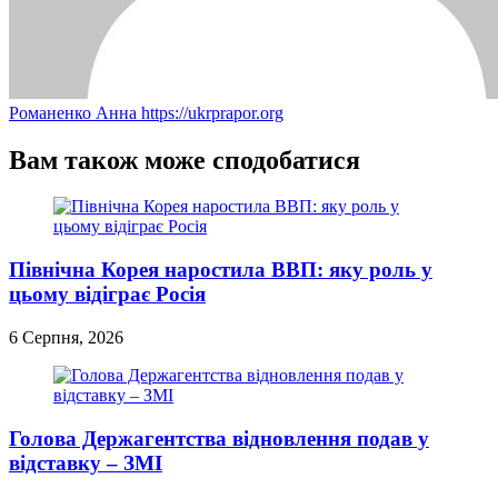
Романенко Анна
https://ukrprapor.org
Вам також може сподобатися
Північна Корея наростила ВВП: яку роль у
цьому відіграє Росія
6 Серпня, 2026
Голова Держагентства відновлення подав у
відставку – ЗМІ