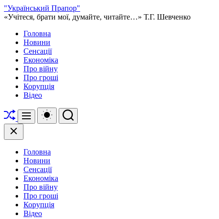
Перейти
"Український Прапор"
до
«Учітеся, брати мої, думайте, читайте…» Т.Г. Шевченко
вмісту
Головна
Новини
Сенсації
Економіка
Про війну
Про гроші
Корупція
Відео
Перетасувати
Перемикач
Пошук
Меню
кольорового
режиму
Закрити
Головна
Новини
Сенсації
Економіка
Про війну
Про гроші
Корупція
Відео