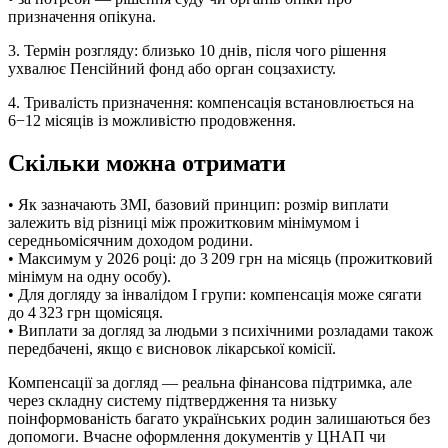
призначення опікуна.
3. Термін розгляду: близько 10 днів, після чого рішення
ухвалює Пенсійний фонд або орган соцзахисту.
4. Тривалість призначення: компенсація встановлюється на
6−12 місяців із можливістю продовження.
Скільки можна отримати
• Як зазначають ЗМІ, базовий принцип: розмір виплати
залежить від різниці між прожитковим мінімумом і
середньомісячним доходом родини.
• Максимум у 2026 році: до 3 209 грн на місяць (прожитковий
мінімум на одну особу).
• Для догляду за інвалідом І групи: компенсація може сягати
до 4 323 грн щомісяця.
• Виплати за догляд за людьми з психічними розладами також
передбачені, якщо є висновок лікарської комісії.
Компенсації за догляд — реальна фінансова підтримка, але
через складну систему підтвердження та низьку
поінформованість багато українських родин залишаються без
допомоги. Вчасне оформлення документів у ЦНАП чи