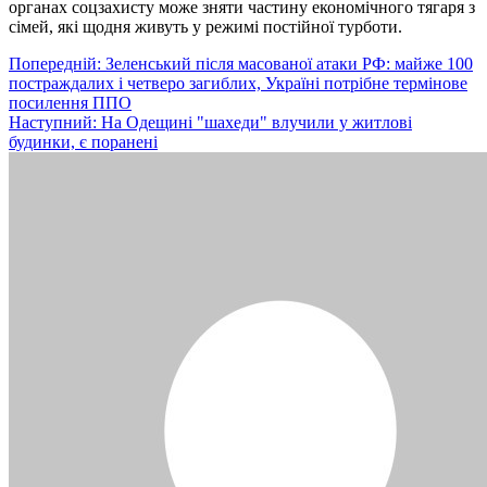
органах соцзахисту може зняти частину економічного тягаря з
сімей, які щодня живуть у режимі постійної турботи.
Навігація
Попередній:
Зеленський після масованої атаки РФ: майже 100
постраждалих і четверо загиблих, Україні потрібне термінове
записів
посилення ППО
Наступний:
На Одещині "шахеди" влучили у житлові
будинки, є поранені