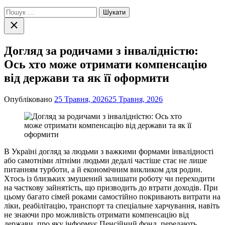
Пошук:
Закрити
пошук
Догляд за родичами з інвалідністю:
Ось хто може отримати компенсацію
від держави та як її оформити
Опубліковано
25 Травня, 2026
25 Травня, 2026
В Україні догляд за людьми з важкими формами інвалідності
або самотніми літніми людьми дедалі частіше стає не лише
питанням турботи, а й економічним викликом для родин.
Хтось із близьких змушений залишати роботу чи переходити
на часткову зайнятість, що призводить до втрати доходів. При
цьому багато сімей роками самостійно покривають витрати на
ліки, реабілітацію, транспорт та спеціальне харчування, навіть
не знаючи про можливість отримати компенсацію від
держави, про яку інформує Пенсійний фонд, передають