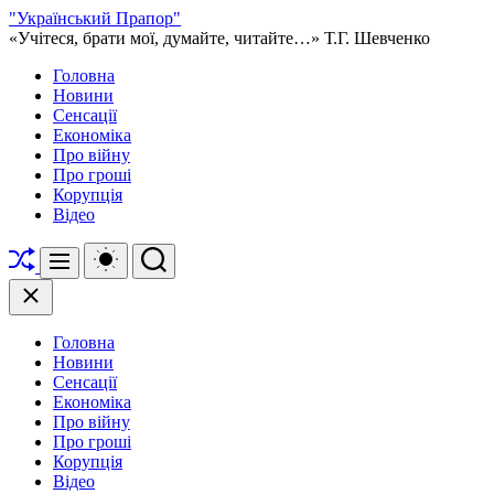
Перейти
"Український Прапор"
до
«Учітеся, брати мої, думайте, читайте…» Т.Г. Шевченко
вмісту
Головна
Новини
Сенсації
Економіка
Про війну
Про гроші
Корупція
Відео
Перетасувати
Перемикач
Пошук
Меню
кольорового
режиму
Закрити
Головна
Новини
Сенсації
Економіка
Про війну
Про гроші
Корупція
Відео