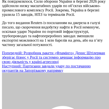
Як повідомлялося, Сили оборони України в березні 2026 року
здійснили низку масштабних ударів по об’єктах військово-
промислового комплексу Росії. Зокрема, Україна в березні
уразила 15 заводів, НПЗ та терміналів Росії.
До того видання Reuters із посиланням на джерела в галузі
писало, що скорочення видобутку нафти в Росії неминуче,
оскільки удари України по портовій інфраструктурі,
трубопроводах та нафтопереробних заводах зменшили
експортні можливості на 1 млн барелів на день, або на п’яту
частину загальної потужності.
Навігація
Попередній:
Розробник ракети «Фламінго» Денис Штілерман
зберігає бізнес у Росії та системно зачищає інформацію про
записів
свою діяльність у країні-агресорці
Наступний:
Партизани завдали удару по постачанню
окупантів на Запорізькому напрямку