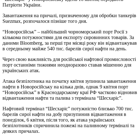
Патріоти України.
Завантаження на причалі, призначеному для обробки танкерів
Suezmax, розпочалося пізніше того дня.
“Новоросійськ” – найбільший чорноморський порт Росії з
кількома потужностями для експорту сировинних товарів. За
даними Bloomberg, за перші три місяці року він відвантажував
в середньому майже 540 тис. барелів сирої нафти на день.
Через свою важливість для російської нафтової промисловості
порт останніми тижнями неодноразово ставав мішенню для
українських атак.
Атака безпілотника на початку квітня зупинила завантаження
нафти в Новоросійську на кілька днів, однак 9 квітня порт
“Новоросійськ” в Краснодарському краї РФ частково відновив
відвантаження нафти та палива з термінала “Шесхаріс”.
Нафтовий термінал “Шесхаріс” потужністю близько 700 тис.
барелів сирої нафти на добу призупинив відвантаження в
понеділок, 6 квітня, після того, як атака українських
безпілотників спричинила пожежі на паливному терміналі та
деяких причалах.