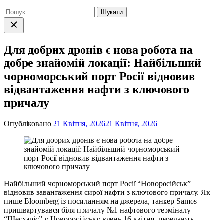
Пошук:
Закрити
пошук
Для добрих дронів є нова робота на
добре знайомій локації: Найбільший
чорноморський порт Росії відновив
відвантаження нафти з ключового
причалу
Опубліковано
21 Квітня, 2026
21 Квітня, 2026
Найбільший чорноморський порт Росії “Новоросійськ”
відновив завантаження сирої нафти з ключового причалу. Як
пише Bloomberg із посиланням на джерела, танкер Samos
пришвартувався біля причалу №1 нафтового терміналу
“Шесхаріс” у Новоросійську вдень 16 квітня, передають