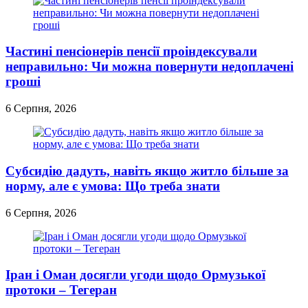
Частині пенсіонерів пенсії проіндексували
неправильно: Чи можна повернути недоплачені
гроші
6 Серпня, 2026
Субсидію дадуть, навіть якщо житло більше за
норму, але є умова: Що треба знати
6 Серпня, 2026
Іран і Оман досягли угоди щодо Ормузької
протоки – Тегеран