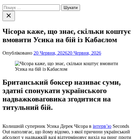
Пошук:
Закрити
пошук
Чісора каже, що знає, скільки коштує
вмовити Усика на бій із Кабаєлом
Опубліковано
20 Червня, 2026
20 Червня, 2026
Британський боксер називає суми,
здатні спонукати українського
надважковаговика згодитися на
титульний бій.
Колишній суперник Усика Дерек Чісора в
інтерв’ю
Seconds
Out наполягає, що йому відомо, з якої причини український
абсолют у надважкій вазі відтерміновує вихід на ринг проти