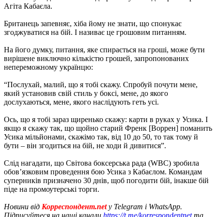
Агіта Кабаєла.
Британець запевняє, хіба йому не знати, що спонукає
згоджуватися на бій. І називає це грошовим питанням.
На його думку, питання, яке спирається на гроші, може бути
вирішене виключно кількістю грошей, запропонованих
непереможному українцю:
“Послухай, малий, що я тобі скажу. Спробуй почути мене,
який установив свій стиль у боксі, мене, до якого
дослухаються, мене, якого наслідують геть усі.
Ось, що я тобі зараз щиренько скажу: карти в руках у Усика. І
якщо я скажу так, що щойно старий Френк [Воррен] поманить
Усика мільйонами, скажімо так, від 10 до 50, то так тому й
бути – він згодиться на бій, не ходи й дивитися”.
Слід нагадати, що Світова боксерська рада (WBC) зробила
обов’язковим проведення бою Усика з Кабаєлом. Командам
суперників призначено 30 днів, щоб погодити бій, інакше бій
піде на промоутерські торги.
Новини від
Корреспондент.net
у Telegram і WhatsApp.
Підписуйтеся на наші канали
https://t.me/korrespondentnet
та