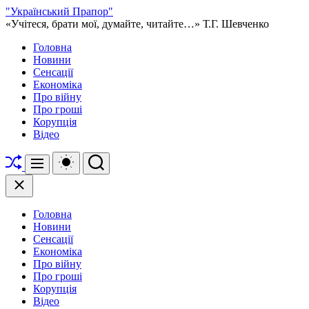
Перейти
"Український Прапор"
до
«Учітеся, брати мої, думайте, читайте…» Т.Г. Шевченко
вмісту
Головна
Новини
Сенсації
Економіка
Про війну
Про гроші
Корупція
Відео
Перетасувати
Перемикач
Пошук
Меню
кольорового
режиму
Закрити
Головна
Новини
Сенсації
Економіка
Про війну
Про гроші
Корупція
Відео