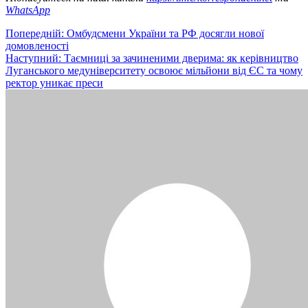
WhatsApp
Навігація
Попередній:
Омбудсмени України та РФ досягли нової
домовленості
записів
Наступний:
Таємниці за зачиненими дверима: як керівництво
Луганського медуніверситету освоює мільйони від ЄС та чому
ректор уникає преси