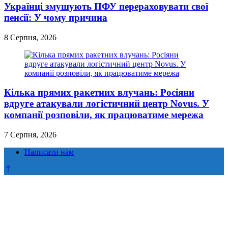
Українці змушують ПФУ перераховувати свої
пенсії: У чому причина
8 Серпня, 2026
Кілька прямих ракетних влучань: Росіяни
вдруге атакували логістичний центр Novus. У
компанії розповіли, як працюватиме мережа
7 Серпня, 2026
Написати нам
Прокрутка
до
верху