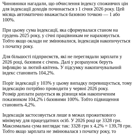
Чиновники нагадали, що обчислення індексу споживчих цін
для індексації доходів починається з 1 січня 2026 року. Цей
місяць автоматично вважається базовою точкою — 1 або
100%.
При цьому сума індексації, яка сформувалася станом на
грудень 2025 року, у січні працівникам не нараховується.
Тобто якщо оклади не змінювалися, індексація накопичується
з початку року.
Для більшості підприємств, які не переглядали зарплати у
2026 році, базовим є січень. Далі у розрахунок беруть
інфляцію за лютий-квітень. У підсумку накопичувальний
індекс становить 104,2%.
Поріг індексації у 103% у цьому випадку перевищується, тому
індексацію потрібно проводити у червні 2026 року.
Розмір доплати рахується як різниця між накопиченим
показником 104,2% і базовими 100%. Тобто підвищення
становить 4,2%.
Індексація застосовується лише в межах прожиткового
мінімуму для працездатних осіб. У 2026 році це 3328 грн.
Максимальна сума виглядає так: 3328 грн x 4,2% = 139,78 грн.
Тобто якщо зарплата не змінювалася з початку року, то