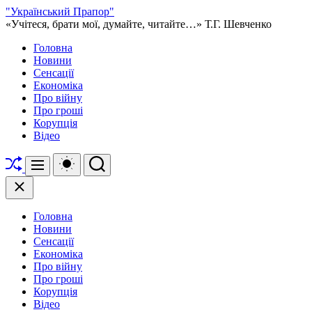
Перейти
"Український Прапор"
до
«Учітеся, брати мої, думайте, читайте…» Т.Г. Шевченко
вмісту
Головна
Новини
Сенсації
Економіка
Про війну
Про гроші
Корупція
Відео
Перетасувати
Перемикач
Пошук
Меню
кольорового
режиму
Закрити
Головна
Новини
Сенсації
Економіка
Про війну
Про гроші
Корупція
Відео