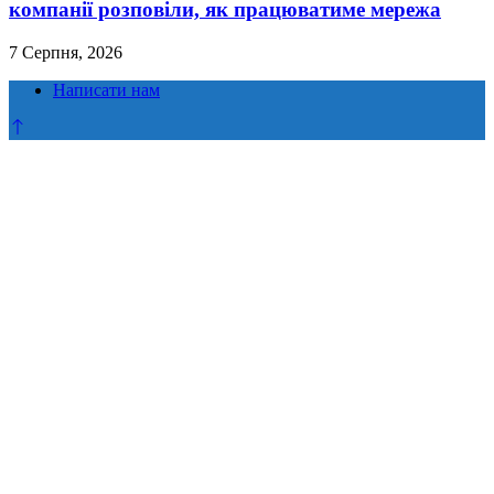
компанії розповіли, як працюватиме мережа
7 Серпня, 2026
Написати нам
Прокрутка
до
верху