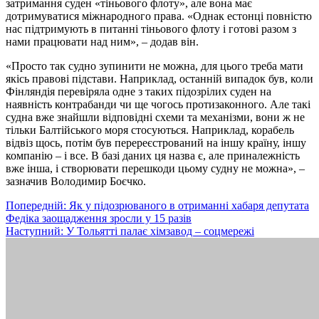
затримання суден «тіньового флоту», але вона має
дотримуватися міжнародного права. «Однак естонці повністю
нас підтримують в питанні тіньового флоту і готові разом з
нами працювати над ним», – додав він.
«Просто так судно зупинити не можна, для цього треба мати
якісь правові підстави. Наприклад, останній випадок був, коли
Фінляндія перевіряла одне з таких підозрілих суден на
наявність контрабанди чи ще чогось протизаконного. Але такі
судна вже знайшли відповідні схеми та механізми, вони ж не
тільки Балтійського моря стосуються. Наприклад, корабель
відвіз щось, потім був перереєстрований на іншу країну, іншу
компанію – і все. В базі даних ця назва є, але приналежність
вже інша, і створювати перешкоди цьому судну не можна», –
зазначив Володимир Боєчко.
Навігація
Попередній:
Як у підозрюваного в отриманні хабаря депутата
Федіка заощадження зросли у 15 разів
записів
Наступний:
У Тольятті палає хімзавод – соцмережі