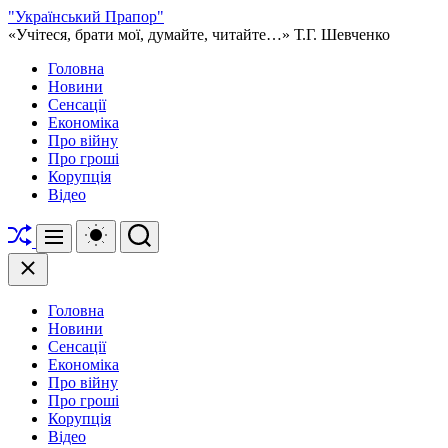
Перейти
"Український Прапор"
до
«Учітеся, брати мої, думайте, читайте…» Т.Г. Шевченко
вмісту
Головна
Новини
Сенсації
Економіка
Про війну
Про гроші
Корупція
Відео
Перетасувати
Перемикач
Пошук
Меню
кольорового
режиму
Закрити
Головна
Новини
Сенсації
Економіка
Про війну
Про гроші
Корупція
Відео