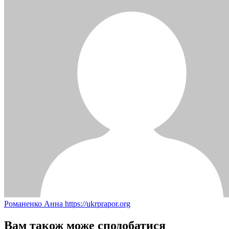
Романенко Анна
https://ukrprapor.org
Вам також може сподобатися