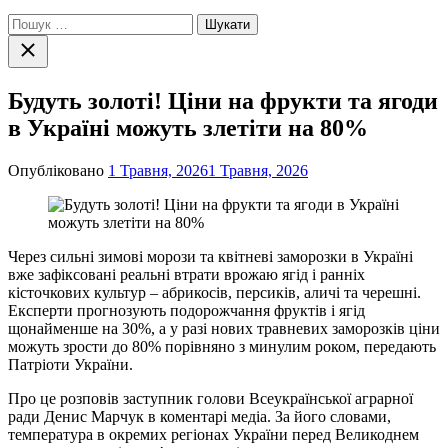
Пошук:
Закрити
пошук
Будуть золоті! Ціни на фрукти та ягоди
в Україні можуть злетіти на 80%
Опубліковано
1 Травня, 2026
1 Травня, 2026
Через сильні зимові морози та квітневі заморозки в Україні
вже зафіксовані реальні втрати врожаю ягід і ранніх
кісточкових культур – абрикосів, персиків, аличі та черешні.
Експерти прогнозують подорожчання фруктів і ягід
щонайменше на 30%, а у разі нових травневих заморозків ціни
можуть зрости до 80% порівняно з минулим роком, передають
Патріоти України.
Про це розповів заступник голови Всеукраїнської аграрної
ради Денис Марчук в коментарі медіа. За його словами,
температура в окремих регіонах України перед Великоднем