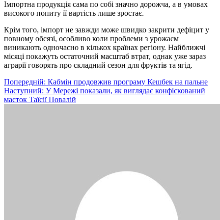
Імпортна продукція сама по собі значно дорожча, а в умовах
високого попиту її вартість лише зростає.
Крім того, імпорт не завжди може швидко закрити дефіцит у
повному обсязі, особливо коли проблеми з урожаєм
виникають одночасно в кількох країнах регіону. Найближчі
місяці покажуть остаточний масштаб втрат, однак уже зараз
аграрії говорять про складний сезон для фруктів та ягід.
Навігація
Попередній:
Кабмін продовжив програму Кешбек на пальне
Наступний:
У Мережі показали, як виглядає конфіскований
записів
маєток Таїсії Повалій