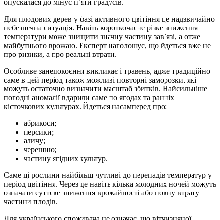
опускалася до мінус п’яти градусів.
Для плодових дерев у фазі активного цвітіння це надзвичайно
небезпечна ситуація. Навіть короткочасне різке зниження
температури може знищити значну частину зав’язі, а отже
майбутнього врожаю. Експерт наголошує, що йдеться вже не
про ризики, а про реальні втрати.
Особливе занепокоєння викликає і травень, адже традиційно
саме в цей період також можливі повторні заморозки, які
можуть остаточно визначити масштаб збитків. Найсильніше
погодні аномалії вдарили саме по ягодах та ранніх
кісточкових культурах. Йдеться насамперед про:
абрикоси;
персики;
аличу;
черешню;
частину ягідних культур.
Саме ці рослини найбільш чутливі до перепадів температур у
період цвітіння. Через це навіть кілька холодних ночей можуть
означати суттєве зниження врожайності або повну втрату
частини плодів.
Для українського споживача це означає, що вітчизняної