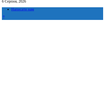
6 Серпня, 2026
Написати нам
Прокрутка
до
верху