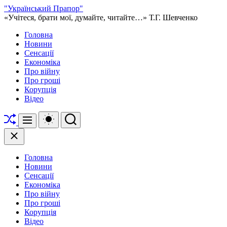
Перейти
"Український Прапор"
до
«Учітеся, брати мої, думайте, читайте…» Т.Г. Шевченко
вмісту
Головна
Новини
Сенсації
Економіка
Про війну
Про гроші
Корупція
Відео
Перетасувати
Перемикач
Пошук
Меню
кольорового
режиму
Закрити
Головна
Новини
Сенсації
Економіка
Про війну
Про гроші
Корупція
Відео