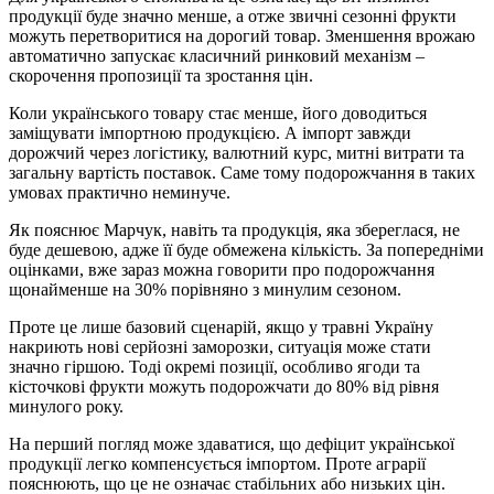
продукції буде значно менше, а отже звичні сезонні фрукти
можуть перетворитися на дорогий товар. Зменшення врожаю
автоматично запускає класичний ринковий механізм –
скорочення пропозиції та зростання цін.
Коли українського товару стає менше, його доводиться
заміщувати імпортною продукцією. А імпорт завжди
дорожчий через логістику, валютний курс, митні витрати та
загальну вартість поставок. Саме тому подорожчання в таких
умовах практично неминуче.
Як пояснює Марчук, навіть та продукція, яка збереглася, не
буде дешевою, адже її буде обмежена кількість. За попередніми
оцінками, вже зараз можна говорити про подорожчання
щонайменше на 30% порівняно з минулим сезоном.
Проте це лише базовий сценарій, якщо у травні Україну
накриють нові серйозні заморозки, ситуація може стати
значно гіршою. Тоді окремі позиції, особливо ягоди та
кісточкові фрукти можуть подорожчати до 80% від рівня
минулого року.
На перший погляд може здаватися, що дефіцит української
продукції легко компенсується імпортом. Проте аграрії
пояснюють, що це не означає стабільних або низьких цін.