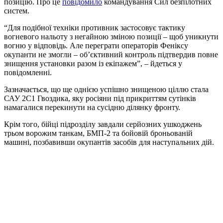
позицію. Про це
повідомило
командування Сил безпілотних
систем.
“Для подібної техніки противник застосовує тактику
вогневого нальоту з негайною зміною позиції – щоб уникнути
вогню у відповідь. Але переграти операторів Феніксу
окупанти не змогли – об’єктивний контроль підтвердив повне
знищення установки разом із екіпажем”, – йдеться у
повідомленні.
Зазначається, що ще однією успішно знищеною ціллю стала
САУ 2С1 Гвоздика, яку росіяни під прикриттям сутінків
намагалися перекинути на сусідню ділянку фронту.
Крім того, бійці підрозділу завдали серйозних ушкоджень
трьом ворожим танкам, БМП-2 та бойовій броньованій
машині, позбавивши окупантів засобів для наступальних дій.