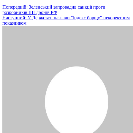
Навігація
Попередній:
Зеленський запровадив санкції проти
розробників ШІ-дронів РФ
записів
Наступний:
У Держстаті назвали "індекс борщу" некоректним
показником