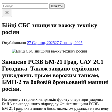
Пошук:
Закрити
пошук
Бійці СБС знищили важку техніку
росіян
Опубліковано
27 Серпня, 2025
27 Серпня, 2025
Знищено РСЗВ БМ-21 Град, САУ 2С1
Гвоздика. Також завдано серйозних
ушкоджень трьом ворожим танкам,
БМП-2 та бойовій броньованій машині
росіян.
На одному з гарячих напрямків фронту оператори ударних
БпЛА прикордонного підрозділу Фенікс знищили РСЗВ
БМ-21 Град, яка з повним боєкомплектом рухалась на вогневу