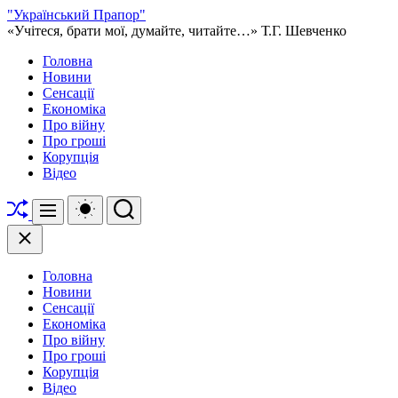
Перейти
"Український Прапор"
до
«Учітеся, брати мої, думайте, читайте…» Т.Г. Шевченко
вмісту
Головна
Новини
Сенсації
Економіка
Про війну
Про гроші
Корупція
Відео
Перетасувати
Перемикач
Пошук
Меню
кольорового
режиму
Закрити
Головна
Новини
Сенсації
Економіка
Про війну
Про гроші
Корупція
Відео