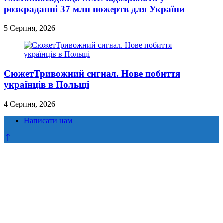
розкраданні 37 млн пожертв для України
5 Серпня, 2026
СюжетТривожний сигнал. Нове побиття
українців в Польщі
4 Серпня, 2026
Написати нам
Прокрутка
до
верху