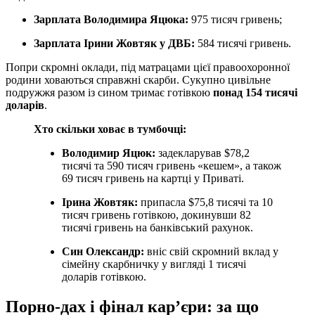
Зарплата Володимира Яцюка:
975 тисяч гривень;
Зарплата Ірини Жовтяк у ДВБ:
584 тисячі гривень.
Попри скромні оклади, під матрацами цієї правоохоронної
родини ховаються справжні скарби. Сукупно цивільне
подружжя разом із сином тримає готівкою
понад 154 тисячі
доларів
.
Хто скільки ховає в тумбочці:
Володимир Яцюк:
задекларував $78,2
тисячі та 590 тисяч гривень «кешем», а також
69 тисяч гривень на картці у Приваті.
Ірина Жовтяк:
припасла $75,8 тисячі та 10
тисяч гривень готівкою, докинувши 82
тисячі гривень на банківський рахунок.
Син Олександр:
вніс свій скромний вклад у
сімейну скарбничку у вигляді 1 тисячі
доларів готівкою.
Порно-дах і фінал кар’єри: за що