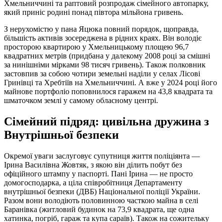
Хмельниччині та раптовий розпродаж сімейного автопарку,
який приніс родині понад півтора мільйона гривень.
З нерухомістю у пана Яцюка повний порядок, щоправда,
більшість активів зосереджена в рідних краях. Він володіє
просторою квартирою у Хмельницькому площею 96,7
квадратних метрів (придбана у далекому 2008 році за смішні
за нинішніми мірками 98 тисяч гривень). Також полковник
застовпив за собою чотири земельні наділи у селах Лісові
Гринівці та Хребтіїв на Хмельниччині. А вже у 2024 році його
майнове портфоліо поповнилося гаражем на 43,8 квадрата та
шматочком землі у самому обласному центрі.
Сімейний підряд: цивільна дружина з
Внутрішньої безпеки
Окремої уваги заслуговує супутниця життя поліціянта —
Ірина Василівна Жовтяк, з якою він ділить побут без
офіційного штампу у паспорті. Пані Ірина — не просто
домогосподарка, а ціла співробітниця Департаменту
внутрішньої безпеки (ДВБ) Національної поліції України.
Разом вони володіють половинною часткою майна в селі
Баранівка (житловий будинок на 73,9 квадрата, ще одна
хатинка, погріб, гараж та купа сараїв). Також на сожительку