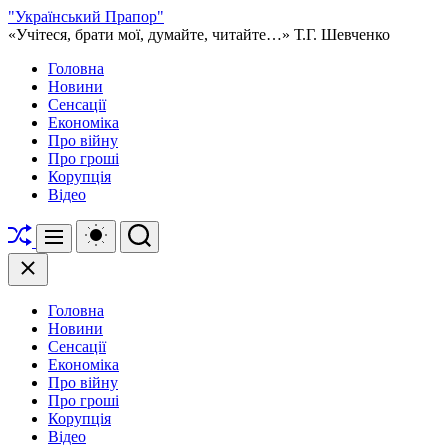
Перейти
"Український Прапор"
до
«Учітеся, брати мої, думайте, читайте…» Т.Г. Шевченко
вмісту
Головна
Новини
Сенсації
Економіка
Про війну
Про гроші
Корупція
Відео
Перетасувати
Перемикач
Пошук
Меню
кольорового
режиму
Закрити
Головна
Новини
Сенсації
Економіка
Про війну
Про гроші
Корупція
Відео