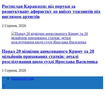
Ростислав Карандєєв: від поруки за
розшукувану аферистку до виїзду ухилянтів під
виглядом артистів
2 Серпня, 2026
Понад 20 відвідин анексованого Криму та 20
мільйонів прихованих статків: деталі
розслідування щодо судді Ярослава Василенка
1 Серпня, 2026
Написати нам
Прокрутка
до
верху