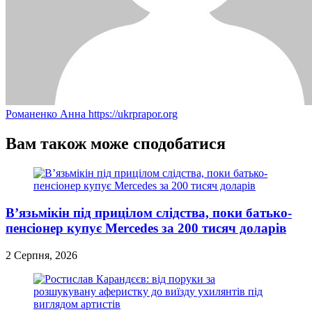
Романенко Анна
https://ukrprapor.org
Вам також може сподобатися
В’язьмікін під прицілом слідства, поки батько-
пенсіонер купує Mercedes за 200 тисяч доларів
2 Серпня, 2026