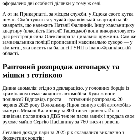
оформлено дві особисті ділянки у тому ж селі.
А от на Прикарпатті, за місцем служби, у Яцюка свого кутка
немає. Сім’я тулиться у чужій франківській квартирі на 50
квадратів, що належить Наталії Фалдиній. Іншу хмельницьку
квартиру (власність Наталії Ташецької) вони використовують
для реєстрації сина Олександра та цивільної дружини. Сам же
замначальника поліції прописаний максимально суворо — у
кімнатці, яка висить на балансі ГУНП в Івано-Франківській
області.
Раптовий розпродаж автопарку та
мішки з готівкою
Дивна аномалія: згідно з декларацією, у головних борців із
криміналом немає жодного автомобіля. Куди ж вони
поділися? Відповідь проста — тотальний розпродаж. 20
червня 2025 року Володимир Яцюк скинув свій автомобіль
якомусь Миколі Калинюку за 800 тисяч гривень. Його
цивільна половинка з ДВБ теж не пасла задніх і продала своє
рухоме майно Сергію Пасішнику за 760 тисяч гривень.
Легальні доходи пари за 2025 рік складалися виключно з
бюджетних коштів: