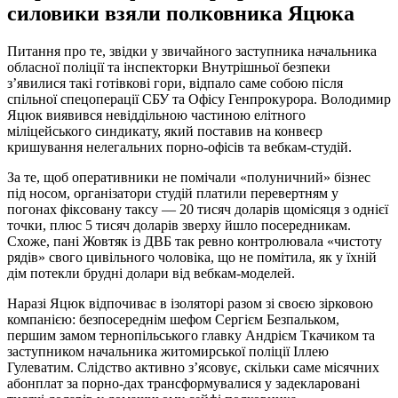
силовики взяли полковника Яцюка
Питання про те, звідки у звичайного заступника начальника
обласної поліції та інспекторки Внутрішньої безпеки
з’явилися такі готівкові гори, відпало саме собою після
спільної спецоперації СБУ та Офісу Генпрокурора. Володимир
Яцюк виявився невіддільною частиною елітного
міліцейського синдикату, який поставив на конвеєр
кришування нелегальних порно-офісів та вебкам-студій.
За те, щоб оперативники не помічали «полуничний» бізнес
під носом, організатори студій платили перевертням у
погонах фіксовану таксу — 20 тисяч доларів щомісяця з однієї
точки, плюс 5 тисяч доларів зверху йшло посередникам.
Схоже, пані Жовтяк із ДВБ так ревно контролювала «чистоту
рядів» свого цивільного чоловіка, що не помітила, як у їхній
дім потекли брудні долари від вебкам-моделей.
Наразі Яцюк відпочиває в ізоляторі разом зі своєю зірковою
компанією: безпосереднім шефом Сергієм Безпальком,
першим замом тернопільського главку Андрієм Ткачиком та
заступником начальника житомирської поліції Іллею
Гулеватим. Слідство активно з’ясовує, скільки саме місячних
абонплат за порно-дах трансформувалися у задекларовані