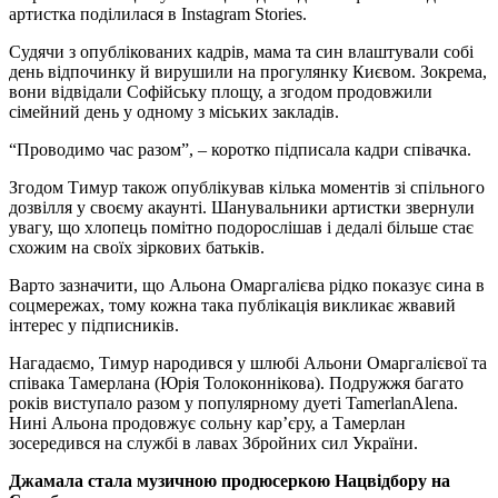
артистка поділилася в Instagram Stories.
Судячи з опублікованих кадрів, мама та син влаштували собі
день відпочинку й вирушили на прогулянку Києвом. Зокрема,
вони відвідали Софійську площу, а згодом продовжили
сімейний день у одному з міських закладів.
“Проводимо час разом”, – коротко підписала кадри співачка.
Згодом Тимур також опублікував кілька моментів зі спільного
дозвілля у своєму акаунті. Шанувальники артистки звернули
увагу, що хлопець помітно подорослішав і дедалі більше стає
схожим на своїх зіркових батьків.
Варто зазначити, що Альона Омаргалієва рідко показує сина в
соцмережах, тому кожна така публікація викликає жвавий
інтерес у підписників.
Нагадаємо, Тимур народився у шлюбі Альони Омаргалієвої та
співака Тамерлана (Юрія Толоконнікова). Подружжя багато
років виступало разом у популярному дуеті TamerlanAlena.
Нині Альона продовжує сольну кар’єру, а Тамерлан
зосередився на службі в лавах Збройних сил України.
Джамала стала музичною продюсеркою Нацвідбору на