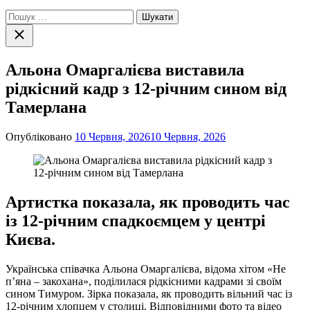
Пошук:
Закрити
пошук
Альона Омаргалієва виставила
рідкісний кадр з 12-річним сином від
Тамерлана
Опубліковано
10 Червня, 2026
10 Червня, 2026
Артистка показала, як проводить час
із 12-річним спадкоємцем у центрі
Києва.
Українська співачка Альона Омаргалієва, відома хітом «Не
п’яна – закохана», поділилася рідкісними кадрами зі своїм
сином Тимуром. Зірка показала, як проводить вільний час із
12-річним хлопцем у столиці. Відповідними фото та відео