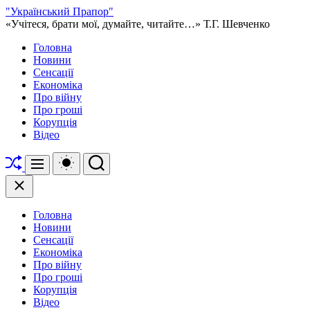
Перейти
"Український Прапор"
до
«Учітеся, брати мої, думайте, читайте…» Т.Г. Шевченко
вмісту
Головна
Новини
Сенсації
Економіка
Про війну
Про гроші
Корупція
Відео
Перетасувати
Перемикач
Пошук
Меню
кольорового
режиму
Закрити
Головна
Новини
Сенсації
Економіка
Про війну
Про гроші
Корупція
Відео