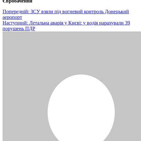
Євробачення
Навігація
Попередній:
ЗСУ взяли під вогневий контроль Донецький
аеропорт
записів
Наступний:
Летальна аварія у Києві: у водія нарахували 39
порушень ПДР