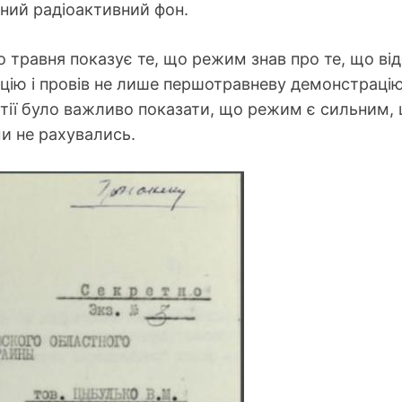
зний радіоактивний фон.
равня показує те, що режим знав про те, що відбу
цію і провів не лише першотравневу демонстрацію, 
тії було важливо показати, що режим є сильним, 
ми не рахувались.