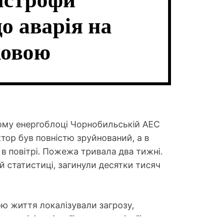
тастрофи
В
Ч
А
К
о аварія на
Т
О
И
Л
Ь
ковою
О
Р
О
В
О
Г
О
Р
Е
ртому енергоблоці Чорнобильській АЕС
Ж
ктор був повністю зруйнований, а в
И
М
в повітрі. Пожежа тривала два тижні.
У
кій статистиці, загинули десятки тисяч
ною життя локалізували загрозу,