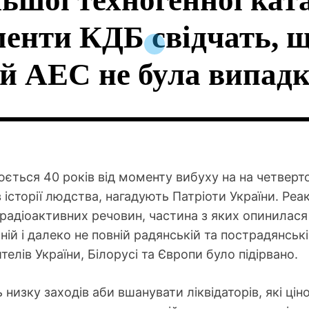
льшої техногенної ка
енти КДБ свідчать, щ
й АЕС не була випад
нюється 40 років від моменту вибуху на на четве
 історії людства, нагадують Патріоти України. Реа
радіоактивних речовин, частина з яких опинилася 
ійній і далеко не повній радянській та пострадянсь
елів України, Білорусі та Європи було підірвано.
 низку заходів аби вшанувати ліквідаторів, які ці