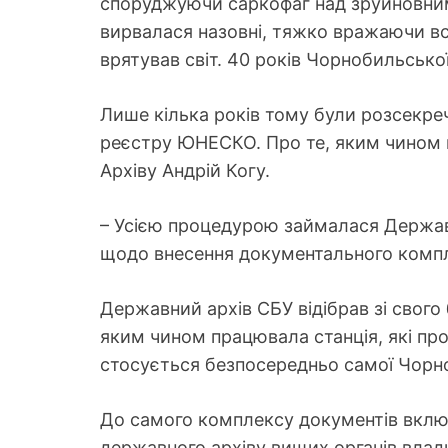
споруджуючи саркофаг над зруйновним 
вирвалася назовні, тяжко вражаючи все
врятував світ. 40 років Чорнобильсько
Лише кілька років тому були розсекре
реєстру ЮНЕСКО. Про те, яким чином в
Архіву Андрій Когу.
– Усією процедурою займалася Державн
щодо внесення документального комплек
Державний архів СБУ відібрав зі свого
яким чином працювала станція, які про
стосується безпосередньо самої Чорноби
До самого комплексу документів включе
державного архіву вищих органів влад