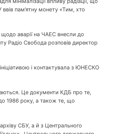
я мінімалізації впливу радіації, що
 ввів пам’ятну монету «Тим, хто
 щодо аварії на ЧАЕС внесли до
йту Радіо Свобода розповів директор
ініціативою і контактувала з ЮНЕСКО
гаються. Це документи КДБ про те,
до 1986 року, а також те, що
архіву СБУ, а й з Центрального
б’єднань, Центрального державного