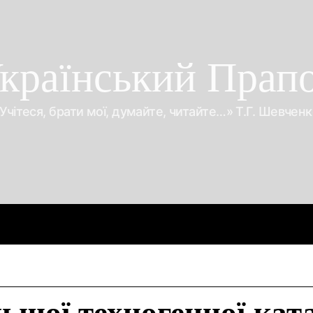
країнський Прап
Учітеся, брати мої, думайте, читайте…» Т.Г. Шевчен
Про війну
Про гроші
Корупція
Відео