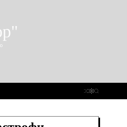
ор"
ко
П
П
П
Е
Е
О
Р
Р
Ш
Е
Е
У
Т
М
К
А
И
С
К
У
А