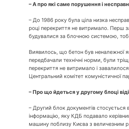
– А про які саме порушення і несправ
– До 1986 року була ціла низка неспра
році перекриття не витримало. Перш з
будувалися за блочною системою, тобт
Виявилось, що бетон був неналежної яко
передбачали технічні норми, були трі
перекриття не витримало і завалилося 
Центральний комітет комуністичної пар
– Про що йдеться у другому блоці ві
– Другий блок документів стосується в
інформацію, яку КДБ подавало керівн
машину поблизу Києва з величезним р