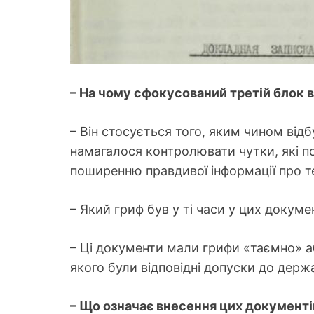
– На чому сфокусований третій блок 
– Він стосується того, яким чином від
намагалося контролювати чутки, які п
поширенню правдивої інформації про те
– Який гриф був у ті часи у цих докуме
– Ці документи мали грифи «таємно» аб
якого були відповідні допуски до держ
– Що означає внесення цих документ