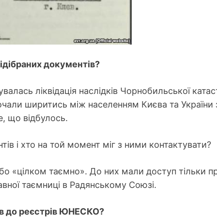
відібраних документів?
бувалась ліквідація наслідків Чорнобильської кат
очали ширитись між населенням Києва та України 
, що відбулось.
нтів і хто на той момент міг з ними контактувати?
о «цілком таємно». До них мали доступ тільки пр
авної таємниці в Радянському Союзі.
ів до реєстрів ЮНЕСКО?