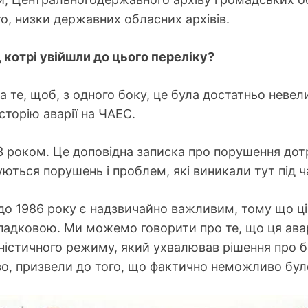
го, низки державних обласних архівів.
 котрі увійшли до цього переліку?
 те, щоб, з одного боку, це була достатньо невелик
торію аварії на ЧАЕС.
 роком. Це доповідна записка про порушення дот
ться порушень і проблем, які виникали тут під ч
 до 1986 року є надзвичайно важливим, тому що ц
адковою. Ми можемо говорити про те, що ця авар
ністичного режиму, який ухвалював рішення про бу
о, призвели до того, що фактично неможливо було 