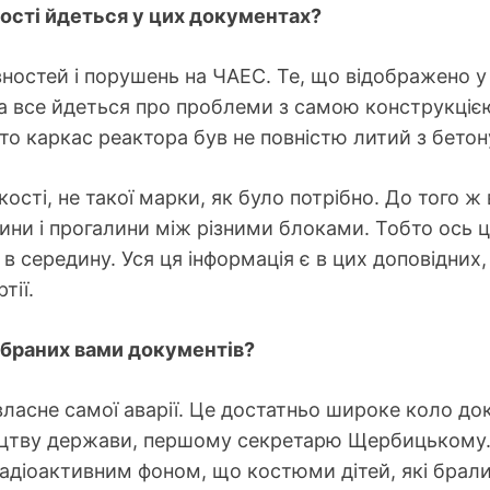
ності йдеться у цих документах?
вностей і порушень на ЧАЕС. Те, що відображено у
а все йдеться про проблеми з самою конструкцією
о каркас реактора був не повністю литий з бетон
сті, не такої марки, як було потрібно. До того ж в
щини і прогалини між різними блоками. Тобто ось
в середину. Уся ця інформація є в цих доповідних
тії.
дібраних вами документів?
ласне самої аварії. Це достатньо широке коло док
ицтву держави, першому секретарю Щербицькому. 
адіоактивним фоном, що костюми дітей, які брали