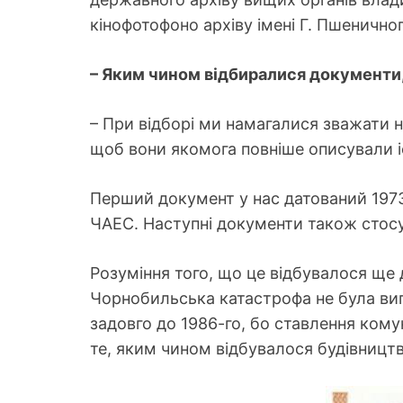
кінофотофоно архіву імені Г. Пшенично
– Яким чином відбиралися документи,
– При відборі ми намагалися зважати на
щоб вони якомога повніше описували іс
Перший документ у нас датований 1973
ЧАЕС. Наступні документи також стосую
Розуміння того, що це відбувалося ще
Чорнобильська катастрофа не була вип
задовго до 1986-го, бо ставлення кому
те, яким чином відбувалося будівництв