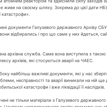
атомним реактором та здійснили силу заходів задл
 живе на своєму шляху. Зокрема до цієї дати НБУ
ї катастрофи».
чені документи Галузевого державного Архіву СБУ
они відбирались і про що саме у них йдеться, са
а архівна служба. Саме вона виступила з такою 
су архівів, які стосуються аварії на ЧАЕС.
 боку найбільш важливі документи, які у нас збері
блеми, несправності та аварії виникали на ній ще 
льської катастрофи і вже ліквідації її наслідків.
ні не тільки матеріали з Галузевого державного 
и, Центральногодержавного архіву громадських о