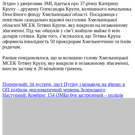
Згідно з джерелами ЗМІ, йдеться про 37-річну Катерину
Крупу – дружину Олександра Крупи, колишнього начальника
Пенсійного фонду Хмельницької області. Посадовиця є
невісткою скандально відомої ексголови Хмельницької
обласної МСЕК Тетяни Крупи, яку викрили на незаконному
збагаченні. Під час обшуків у сім’ї знайшли майже 6 млн
доларів готівки. Крім того, зʼясувалося, що Тетяна Крупа
оформила інвалідність 50 прокурорам Хмельниччини та їхнім
родичам.
Раніше повідомлялося, що за колишню голову Хмельницької
МСЕК Тетяну Крупу, яку викрили в незаконному збагаченні,
внесли заставу в 20 мільйонів гривень.
Навігація
Попередній:
34 зустрічі, лист Путіну і мільярди на зброю: в
ОП підбили дипломатичний червень Зеленського
записів
Наступний:
Комбриг 154 ОМБр був застрелений – поліція