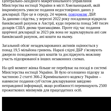
Центрально-Західного міжрегіонального управління
Міністерства юстиції України в місті Хмельницький, якій
інкримінують умисне подання недостовірних даних у
декларації. Про це в середу, 24 червня,
повідомляє
ДБР.
За даними слідства, у вересні 2022 року посадовиця відкрила
банківський рахунок в Австрії, куди перевела понад 540 тисяч
доларів США двома транзакціями. Проте під час подання
щорічної декларації за 2023 рік вона не задекларувала ані сам
банківський рахунок, ані кошти на ньому.
Загальний обсяг незадекларованих активів оцінюється у
понад 19,5 мільйона гривень. Наразі слідчі ДБР з’ясовують
джерело походження цих коштів та досліджують можливу
участь підозрюваної в інших незаконних схемах.
На цей момент жінка більше не перебуває на посаді в системі
Міністерства юстиції України. Їй було оголошено підозру за
частиною 2 статті 366-2 Кримінального кодексу України –
навмисне подання суб’єктом декларування завідомо
неправдивої інформації, якщо розбіжності перевищують 2500
прожиткових мінімумів для працездатних осіб.