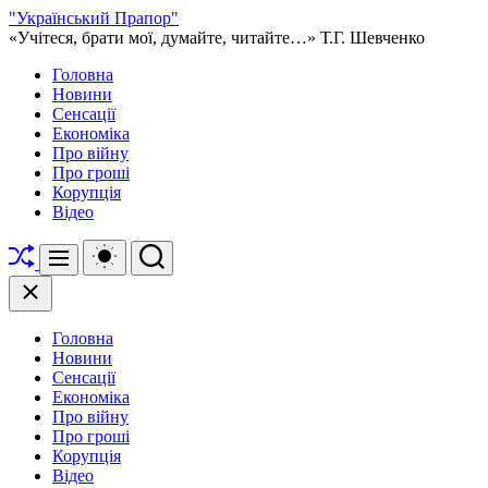
Перейти
"Український Прапор"
до
«Учітеся, брати мої, думайте, читайте…» Т.Г. Шевченко
вмісту
Головна
Новини
Сенсації
Економіка
Про війну
Про гроші
Корупція
Відео
Перетасувати
Перемикач
Пошук
Меню
кольорового
режиму
Закрити
Головна
Новини
Сенсації
Економіка
Про війну
Про гроші
Корупція
Відео