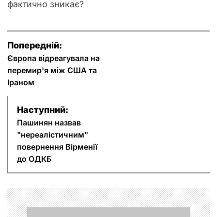
фактично зникає?
Н
Попередній:
а
Європа відреагувала на
перемир'я між США та
в
Іраном
і
Наступний:
г
Пашинян назвав
"нереалістичним"
а
повернення Вірменії
до ОДКБ
ц
і
я