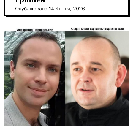
О
Опубліковано
14 Квітня, 2026
Р
О
В
О
Г
О
Р
Е
Ж
И
М
У