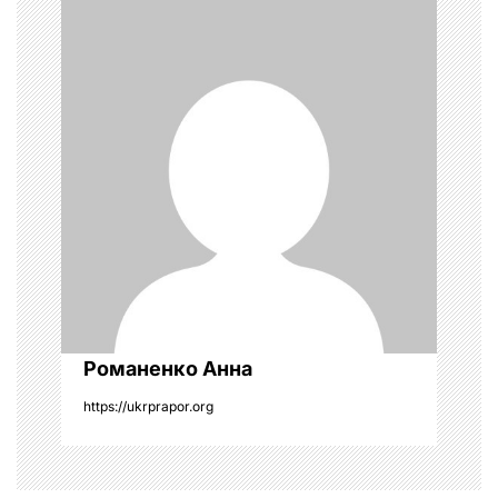
з
а
п
и
с
і
в
Романенко Анна
https://ukrprapor.org